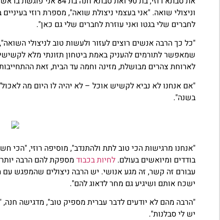
את סבתא רוזי, בת 90 ואת סבתא חנה בת 84 אני פוגשת בראשל"צ במטבח של עמותת
וניצולי שואה. "אני בעצמי ניצולת שואה", מספרת רוזי בעיניים
לחברים שלי בגטו ואני עוזרת לחברים שלי גם כאן".
"כל כך הרבה אנשים רוצים לעזור ולעשות טוב לניצולי השואה",
שמאפשר לתורמים להעניק באמת ביטחון תזונתי מלא לקשישים.
לארוחת צהרים מבושלת, מזינה וחמה עד הבית, זאת ההתחייבות
בשנה".
"אנחנו מרגישות הכי טוב לתת ולהתנדב", מוסיפה רוזי, "הכי ח
בודדים ומיואשים בעולם.
לחיות בכבוד
מספקת להם הרבה יותר מ
עבורם זה קשר, זה מגע אנושי. יש הרבה ניצולים שהמפגש עם 
ישכח אותם ושיגיע גם מחר לדאוג להם".
"הרבה מהם לא יודעים לדבר עברית מספיק טוב", מדגישה חנה, "
יש לי סבלנות".