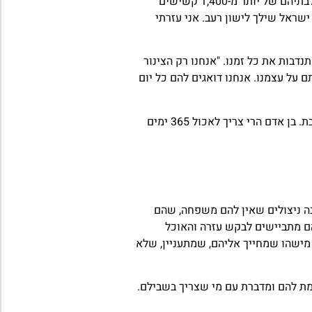
, שמספקת מדי יום ארוחות חמות לבתיהם של יותר מ-1,400 קשישים
ישראל שילך לישון רעב. אני עזרתי
בות את כל זמנו. "אנחנו רק הצינור
ל עצמנו. אנחנו דואגים להם כל יום
"אם אנחנו לא נביא לקשיש אוכל – לא יהיה לו היום מה לאכול" מסבירה סבתא חנה, "בימי חמישי אנחנו מביאים ארוחות גם לשישי שבת. בן אדם הרי צריך לאכול 365 ימים
רבה ניצולים שאין להם משפחה, שהם
הם מתביישים לבקש עזרה והאוכל
 מישהו שמחייך אליהם, שמתעניין, שלא
גמת להם ומדברת עם מי שצריך בשבילם.