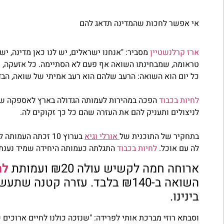
אי אפשר לחכות שהמדינה תדאג להם
ארז קרלנשטיין
מסביר:
"אנחנו ישראלים, יש לנו כאן מדינה, יש
טראומה, שמבחינתו השואה אף פעם לא הסתיימה. כל אזעקה, כל 
כל יום הוא השואה: הרעב שלהם הוא רעב אמיתי של שואה, הב
לחיות בכבוד
הפכה במהירות לעמותה הגדולה בארץ לאספקה של 
לניצולים ותעניק להם את העזרה שהם כל כך זקוקים לה.
בתחקיר של התוכנית
של
אורלי וגיא
בערוץ 10 זכתה ה
לה עם אוכל.
לחיות בכבוד
התגלתה כעמותה היחידה שמיד נענתה
ארוחה חמה לקשיש עולה ₪20 ועמותת
לח
השואה ב-₪140 בלבד. עזרה ק
בינינו.
וסבתא רוזי מברכת אותי לפרידה: "שנזכה כולנו לחיים ארוכים ש