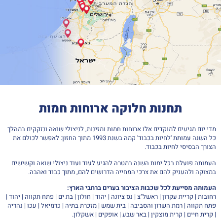
תחנות חלוקה ארוחות חמות
מדי יום מגיעים למוקדים אלו ארוחות חמות ומזינות, לניצולי שואה ונזקקים במהלך
כל השנה עמותת 'לחיות בכבוד' קמה בשנת 1993 מתוך החזון: לאפשר לכולם את
הצורך הבסיסי לחיות בכבוד.
העמותה פועלת בכל ימות השנה במטרה להגיע לעוד ועוד ניצולי שואה וקשישים
במצוקה ולהעניק להם את צרכי המחייה הדרושים להם, מתוך כבוד ואהבה.
העמותה מסייעת לכל שכבות הציבור בערים ברחבי הארץ:
רחובות | קריית עקרון | ראשל"צ | נס ציונה | יהוד | חולון | בת ים | פתח תקווה | יהוד |
פתח תקווה | רמת השרון והסביבה | בית שמש | מזכרת בתיה | כרמיאל | עכו | נהריה
| קרית חיים | קרית מוצקין | באר שבע | אופקים | אשקלון.