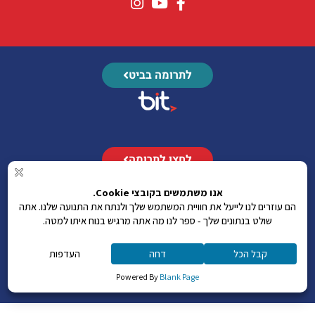
לתרומה בביט
לחצו לתרומה
לתקנון תרומה
לחצו כאן
העברה בנקאית
בנק פאג"י - 52 סניף 174 רחובות מספר חשבון 57312