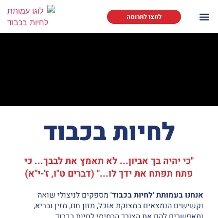
לחצו לתרומה
לחיות בכבוד
"כי יהיה בך אביון... לא תאמץ את לבבך... כי
פתח תפתח את ידך לו..." (דברים ט"ו, ז'-י"א)
אנחנו בעמותת 'לחיות בכבוד'
מספקים לניצולי שואה
וקשישים הנמצאים במצוקת אוכל, מזון חם, מזין ובריא,
ומאפשרים להם את הצורך הבסיסי לחיות בכבוד.