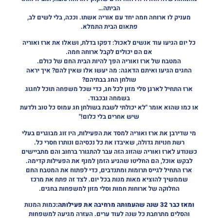
הביתה…
מעניק לו ארוחה חמה יחד עם אוריה אשתו. וככה, בלי לשים לב,
פתאום הבית התמלא.
כל יום הגיעו עוד אנשים לאכול: דפקו בדלת, ושאלו את ארז ואוריה
אם הם יכולים לקבל ארוחה חמה.
המטבח של ארז ואוריה הפך להיות הבית החם של כולם.
החגים הגיעו ואיתם הדאגה: מה יעשו אלו שאין להם? איך יראה
שולחן החג בבתיהם?
ארז התחיל לארגן סלי מזון לכל חג, כדי שכל משפחה תוכל לחגוג
בשמחה ובכבוד.
או כמו שהוא אומר "לא יכולתי לשבת בשולחן חג עמוס כל טוב ולדעת
שיש אחרים בלי כלום!"
מי שדירבן את ארז ואוריה למסד את הפעילות, היו זוג מבוגרים בעלי
רשת חנויות גדולה, שאיבדו את כל נכסיהם ונותרו חסרי כל.
כשנודע לארז ואוריה שהזוג הזה עבר להתגורר ברחוב והם מתביישים
לבקש אוכל, הם החליטו שהגיע הזמן למנף את הפעילות קדימה.
ארז התחיל לגייס תרומות ומתנדבים, כדי לפתוח את המטבח החם
שממשיך להוציא מאות מנות בכל יום. לצד זה פתח את מרכז
החלוקה של ארוחות חמות וסלי מזון למשפחות בחגים.
ומאז כבר 32 שנה שהעמותה מרחיבה את פעילותה:
כמות המנות
והסלים מתרחבת כל שנה לעוד ערים. העזרה מגיעה למשפחות