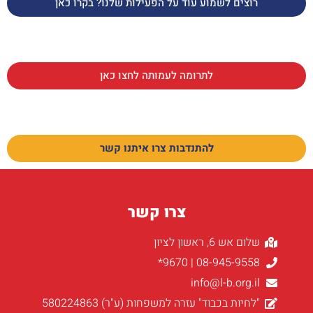
רוצים לשמוע עוד על הפעילות שלנו? בקרו כאן
לתרומה לעמותה לחצו כאן
להתנדבות צרו איתנו קשר
צרו קשר
שלום אש 6, ראשון לציון
08-945-9558 | 9670*
info@l-b.org.il
"לחיות בכבוד" עזרה למשפחות (ע"ר) 580224863