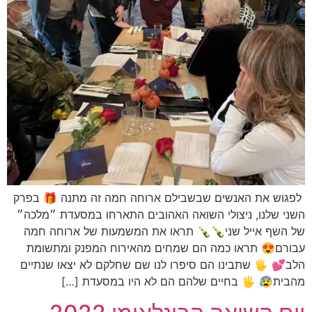
לפגוש את האנשים שבשבילם ארוחה חמה זה מתנה 🎁 בפרק
השני שלנו, ניצולי השואה האהובים התארחו במסעדת ״מלכה״
של השף אייל שני🍾🍾 תראו את המשמעות של ארוחה חמה
עבורם😍 תראו כמה הם שמחים מהאירוח המפנק ומתשומת
הלב💕 🖐 שתבינו הם סיפרו לנו שם שחלקם לא יצאו שנתיים
מהבית😰 🖐 בחיים שלהם הם לא היו במסעדת […]