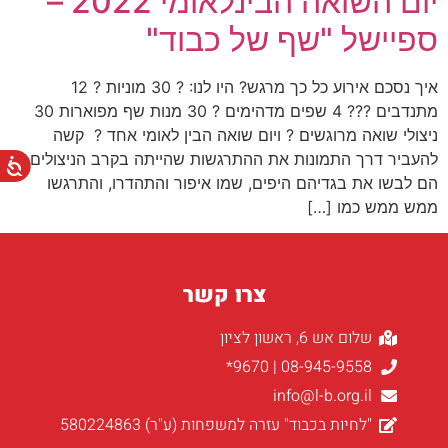
יום השואה הבינלאומי 2022 –
ספיישל "שף של כבוד"
איך נסכם אירוע כל כך מרגש? היו לנו: ? 30 מוניות ? 12
מתנדבים ??‍? 4 שפים מדהימים ? 30 מנות שף מפוארות 30
ניצולי שואה מרוגשים ? ויום שואה הבין לאומי אחד ? קשה
להעביר דרך התמונות את ההתרגשות שהייתה בקרב הניצולים,
הם לבשו את בגדיהם היפים, שמו איפור והתהדרו, והתרגשו
ממש ממש כמו […]
צרו קשר
שלום אש 6, ראשון לציון
08-945-9558 | 9670*
info@l-b.org.il
"לחיות בכבוד" עזרה למשפחות (ע"ר) 580224863