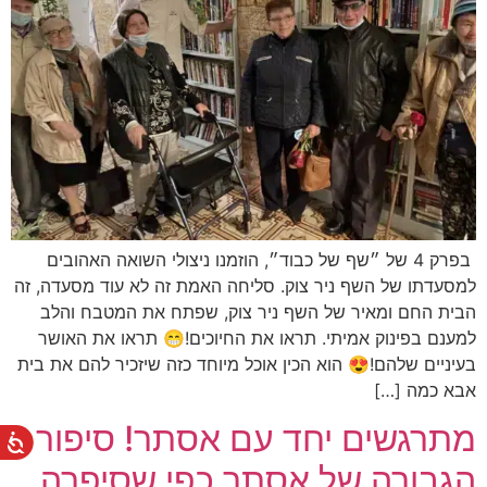
בפרק 4 של ״שף של כבוד״, הוזמנו ניצולי השואה האהובים
למסעדתו של השף ניר צוק. סליחה האמת זה לא עוד מסעדה, זה
הבית החם ומאיר של השף ניר צוק, שפתח את המטבח והלב
למענם בפינוק אמיתי. תראו את החיוכים!😁 תראו את האושר
בעיניים שלהם!😍 הוא הכין אוכל מיוחד כזה שיזכיר להם את בית
אבא כמה […]
מתרגשים יחד עם אסתר! סיפור
הגבורה של אסתר כפי שסיפרה