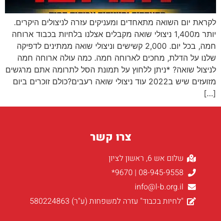
לקראת יום השואה מתאחדים ומעניקים עזרה לניצולים היקרים.
יותר מ1,400 ניצולי שואה מקבלים אצלנו בלחיות בכבוד ארוחה
חמה, בכל יום. 2,000 קשישים וניצולי שואה ממתינים לדפיקה
שלנו על הדלת, מחכים לארוחה חמה. כמה עולה ארוחה חמה
לניצול שואה? *ניתן ללחוץ על תמונת הסל לתרומה אתם מרגשים
מזועזים שיש ב2022 עוד ניצולי שואה רעבים?כולם זוכרים ביום
[…]
צרו קשר
שלום אש 6, ראשון לציון
08-945-9558 | 9670*
info@l-b.org.il
"לחיות בכבוד" עזרה למשפחות (ע"ר) 580224863