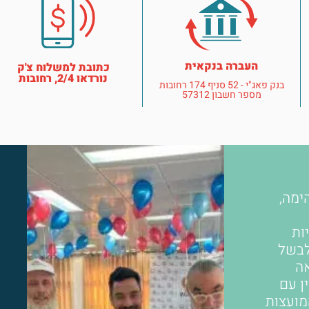
העברה בנקאית
כתובת למשלוח צ'ק
נורדאו 2/4, רחובות
בנק פאג"י - 52 סניף 174 רחובות
מספר חשבון 57312
ימה,
ות
לבשל
אה
ין עם
מועצות