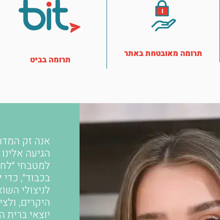
תרומה מאובטחת באתר
תרומה בביט
אנה זק המדה
הגיעה אלינו
למטבחי ״לחי
בכבוד״, כדי 
לניצולי השו
היקרים, ולצי
יוצאי ברית ה