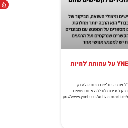
כתבה ב- YNET על עמותת 'לחיות
ב YNET על “לחיות בכבוד”יש כתבות שלא רק
.הן מזכירות לנו למה אנחנו עושים