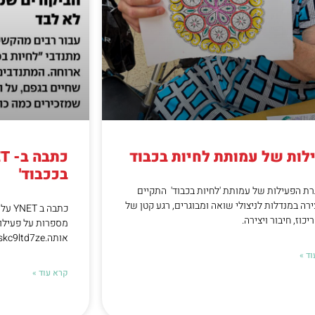
לות של עמותת לחיות בכבוד
בככבוד'
ת הפעילות של עמותת 'לחיות בכבוד' התקיים
צירה במנדלות לניצולי שואה ומבוגרים, רגע קטן של
כתבה 
ריכוז, חיבור ויצירה.
מספרות על פעילות
אותה.https://www.ynet.co.il/activism/article/skc9ltd7ze
ד »
קרא עוד »