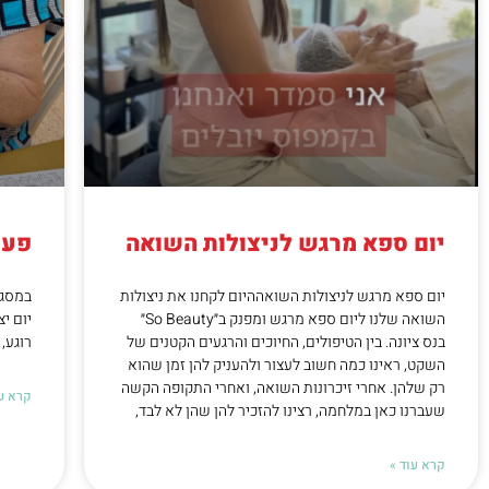
יום ספא מרגש לניצולות השואה
פעי
יום ספא מרגש לניצולות השואההיום לקחנו את ניצולות
במסגר
השואה שלנו ליום ספא מרגש ומפנק ב״So Beauty״
יום י
בנס ציונה. בין הטיפולים, החיוכים והרגעים הקטנים של
רוגע, 
השקט, ראינו כמה חשוב לעצור ולהעניק להן זמן שהוא
רק שלהן. אחרי זיכרונות השואה, ואחרי התקופה הקשה
קרא עו
שעברנו כאן במלחמה, רצינו להזכיר להן שהן לא לבד,
קרא עוד »