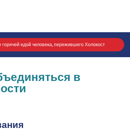
 горячей едой человека, пережившего Холокост 🍲🤍
бъединяться в
ности
вания