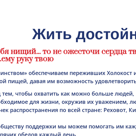
Жить достой
бя нищий... то не ожесточи сердца тв
ему руку твою...״ (Второзаконие 15:7-11)
оинством» обеспечиваем переживших Холокост и
вой пищей, давая им возможность удовлетворить
д тем, чтобы охватить как можно больше людей,
обходимое для жизни, окружив их уважением, л
ек распространения по всей стране: Реховот, К
обществу поддержки мы можем помогать им кажд
орячих обедов каждый день!