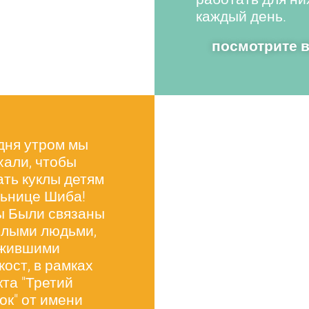
каждый день.
посмотрите 
дня утром мы
хали, чтобы
ать куклы детям
льнице Шиба!
ы Были связаны
лыми людьми,
жившими
ост, в рамках
кта "Третий
ок" от имени