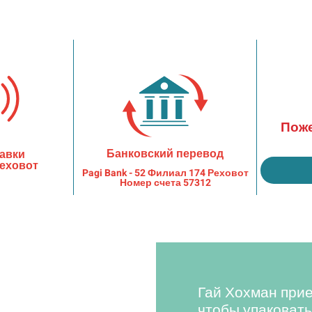
Поже
Банковский перевод
тавки
Реховот
Pagi Bank - 52 Филиал 174 Реховот
Номер счета 57312
Гай Хохман прие
чтобы упаковать