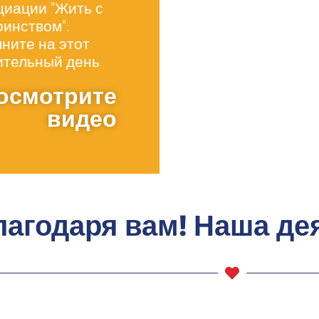
циации "Жить с
оинством".
яните на этот
ительный день
осмотрите
видео
лагодаря вам! Наша де