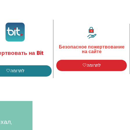
Безопасное пожертвование
на сайте
ртвовать на Bit
לתרומה🤍
לתרומה🤍
хал,