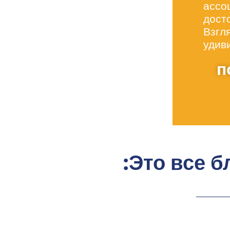
ассо
дост
Взгл
удив
п
Это все б