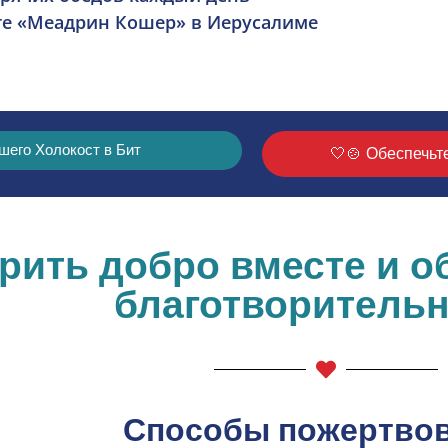
ате «Меадрин Кошер» в Иерусалиме
о Холокост в Бит🍲🤍
Обеспечьте
рить добро вместе и о
благотворитель
Способы пожертво