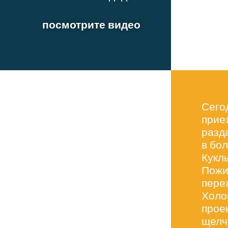
посмотрите видео
Сего
прие
разд
в бо
Кукл
Пожи
пере
Холок
прое
щелч